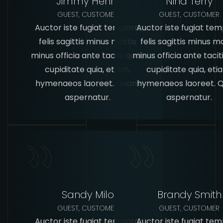
Jimmy Henry
Nina Terry
GUEST, CUSTOMER
GUEST, CUSTOMER
Auctor iste fugiat tempora,
Auctor iste fugiat tem
felis sagittis minus mattis
felis sagittis minus m
minus officia ante taciti, quae
minus officia ante tacit
cupiditate quia, etiam,
cupiditate quia, eti
hymenaeos laoreet. Quam
hymenaeos laoreet.
aspernatur.
aspernatur.
Sandy Milo
Brandy Smith
GUEST, CUSTOMER
GUEST, CUSTOMER
Auctor iste fugiat tempora,
Auctor iste fugiat tem