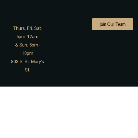
Join Our Team
Thurs. Fri. Sat.
5pm-12am
& Sun. 5pm-
10pm
803 S. St. Mary’s
St.